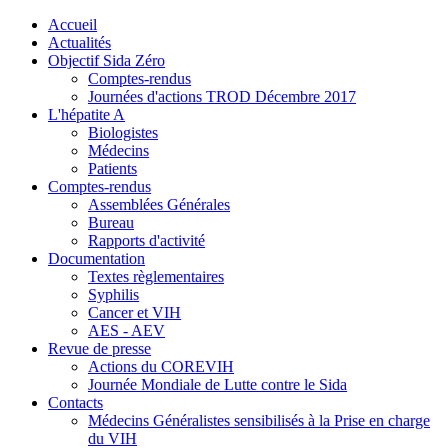
précédente
précédent
suivante
suivant
Accueil
Actualités
Objectif Sida Zéro
Comptes-rendus
Journées d'actions TROD Décembre 2017
L'hépatite A
Biologistes
Médecins
Patients
Comptes-rendus
Assemblées Générales
Bureau
Rapports d'activité
Documentation
Textes règlementaires
Syphilis
Cancer et VIH
AES - AEV
Revue de presse
Actions du COREVIH
Journée Mondiale de Lutte contre le Sida
Contacts
Médecins Généralistes sensibilisés à la Prise en charge
du VIH