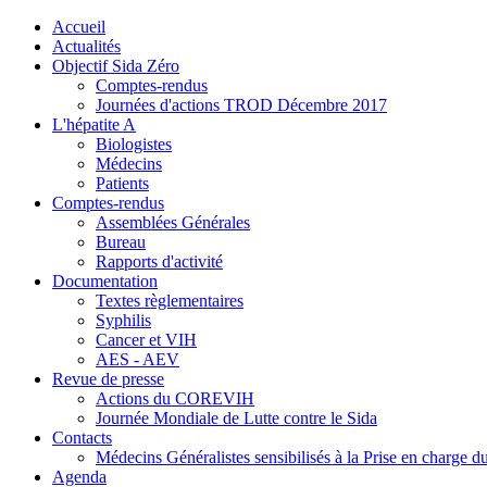
précédente
précédent
suivante
suivant
Accueil
Actualités
Objectif Sida Zéro
Comptes-rendus
Journées d'actions TROD Décembre 2017
L'hépatite A
Biologistes
Médecins
Patients
Comptes-rendus
Assemblées Générales
Bureau
Rapports d'activité
Documentation
Textes règlementaires
Syphilis
Cancer et VIH
AES - AEV
Revue de presse
Actions du COREVIH
Journée Mondiale de Lutte contre le Sida
Contacts
Médecins Généralistes sensibilisés à la Prise en charge 
Agenda