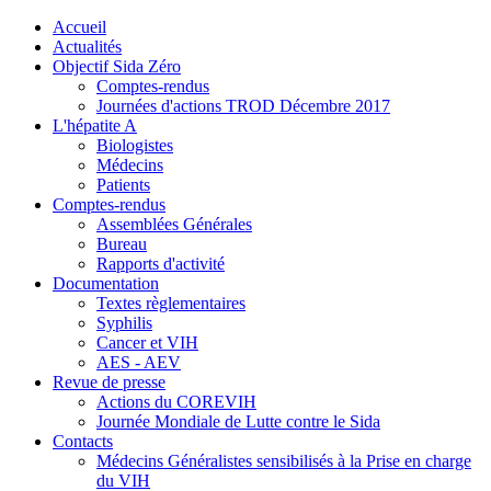
précédente
précédent
suivante
suivant
Accueil
Actualités
Objectif Sida Zéro
Comptes-rendus
Journées d'actions TROD Décembre 2017
L'hépatite A
Biologistes
Médecins
Patients
Comptes-rendus
Assemblées Générales
Bureau
Rapports d'activité
Documentation
Textes règlementaires
Syphilis
Cancer et VIH
AES - AEV
Revue de presse
Actions du COREVIH
Journée Mondiale de Lutte contre le Sida
Contacts
Médecins Généralistes sensibilisés à la Prise en charge
du VIH